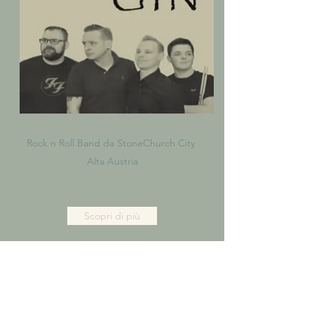
Rock n Roll Band da StoneChurch City
Alta Austria
Scopri di più